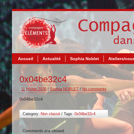
Accueil
Actualité
Sophia Noblet
Ateliers/cou
0x04be32c4
11 février 2026
/
Sophia NOBLET
/
No comments
0x04be32c4
Category:
Non classé
/ Tags:
0x04be32c4
Comments are closed.