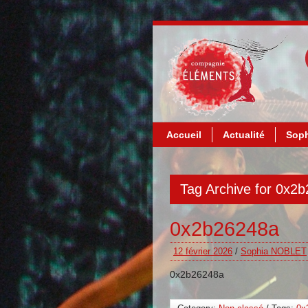
Accueil
Actualité
Soph
Tag Archive for 0x2
0x2b26248a
12 février 2026
/
Sophia NOBLET
0x2b26248a