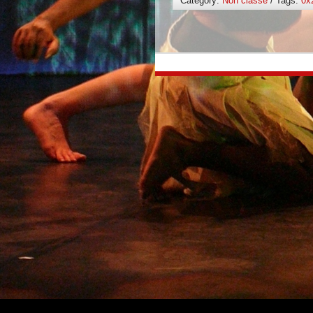
Category:
Non classé
/ Tags:
0x