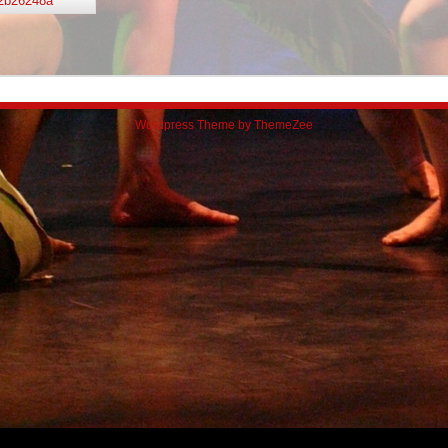
2b26248a
Wordpress Theme by ThemeZee