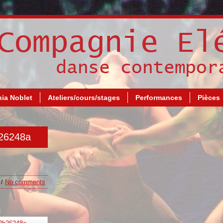
ia Noblet
Ateliers/cours/stages
Performances
Pièces
b26248a
/
No comments